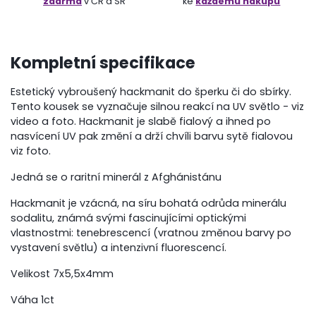
zdarma
v ČR a SR
ke
každému nákupu
Kompletní specifikace
Estetický vybroušený hackmanit do šperku či do sbírky.
Tento kousek se vyznačuje silnou reakcí na UV světlo - viz
video a foto. Hackmanit je slabě fialový a ihned po
nasvícení UV pak změní a drží chvíli barvu sytě fialovou
viz foto.
Jedná se o raritní minerál z Afghánistánu
Hackmanit je vzácná, na síru bohatá odrůda minerálu
sodalitu, známá svými fascinujícími optickými
vlastnostmi: tenebrescencí (vratnou změnou barvy po
vystavení světlu) a intenzivní fluorescencí.
Velikost 7x5,5x4mm
Váha 1ct