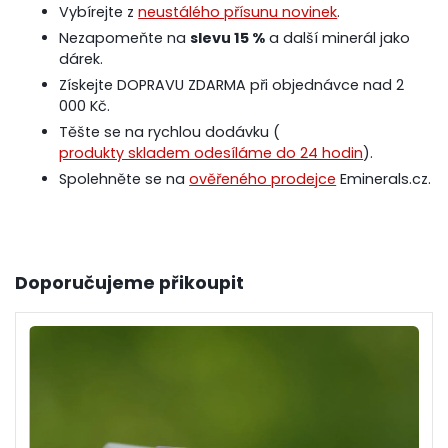
Vybírejte z
neustálého přísunu novinek
.
Nezapomeňte na
slevu 15 %
a další minerál jako
dárek.
Získejte DOPRAVU ZDARMA při objednávce nad 2
000 Kč.
Těšte se na rychlou dodávku (
produkty skladem odesíláme do 24 hodin
).
Spolehněte se na
ověřeného prodejce
Eminerals.cz.
Doporučujeme přikoupit