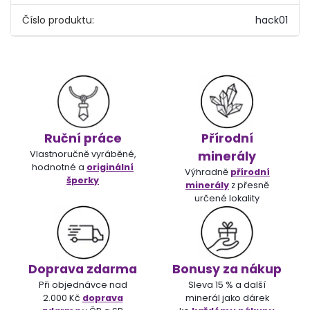
Číslo produktu:
hack01
Ruční práce
Přírodní
Vlastnoručně vyráběné,
minerály
hodnotné a
originální
Výhradně
přírodní
šperky
minerály
z přesně
určené lokality
Doprava zdarma
Bonusy za nákup
Při objednávce nad
Sleva 15 % a další
2.000 Kč
doprava
minerál jako dárek