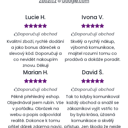
Zbozi.cz
a
Google.com
Lucie H.
Ivona V.
Doporučuji obchod
Doporučuji obchod
Kvalitní zboží, rychlé dodání
Skvělý a rychlý nákup,
a jako bonus dáreček a
výborná komunikace,
slevový kód. Doporučuji a
majitel rozumí tomu co
co nevidět nakoupím
prodává a dokáže poradit.
znovu. Děkuji
Marian H.
David Š.
Doporučuji obchod
Doporučuji obchod
Pěkně přehledný eshop.
Tak to kdyby komunikoval
Objednával jsem rubín. Vše
každý obchod a snažil se
v pořádku. Obrázek na
zákazníkovi vyjít vstříc to
webu a popis odpovídal
by byla krása, úžasná
realitě. Dokonce k tomu
komunikace a skvělý
přišel dárek zdarma navíc.
přístup. Jen škoda že nejde