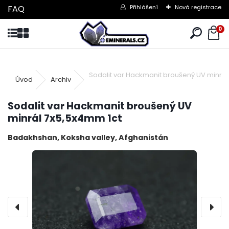
FAQ
Přihlášení
Nová registrace
0
Sodalit var Hackmanit broušený UV minrál
Úvod
Archiv
Sodalit var Hackmanit broušený UV
minrál 7x5,5x4mm 1ct
Badakhshan, Koksha valley, Afghanistán