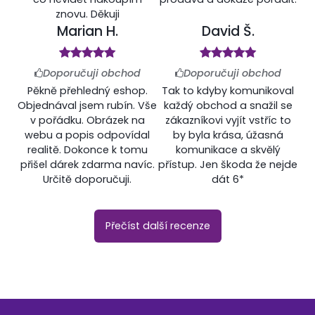
znovu. Děkuji
Marian H.
David Š.
Doporučuji obchod
Doporučuji obchod
Pěkně přehledný eshop.
Tak to kdyby komunikoval
Objednával jsem rubín. Vše
každý obchod a snažil se
v pořádku. Obrázek na
zákazníkovi vyjít vstříc to
webu a popis odpovídal
by byla krása, úžasná
realitě. Dokonce k tomu
komunikace a skvělý
přišel dárek zdarma navíc.
přístup. Jen škoda že nejde
Určitě doporučuji.
dát 6*
Přečíst další recenze