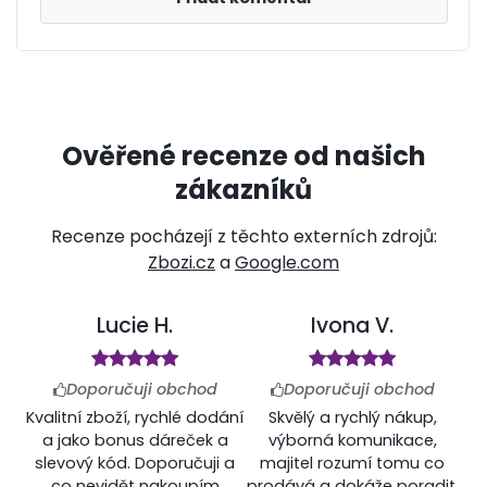
Ověřené recenze od našich
zákazníků
Recenze pocházejí z těchto externích zdrojů:
Zbozi.cz
a
Google.com
Lucie H.
Ivona V.
Doporučuji obchod
Doporučuji obchod
Kvalitní zboží, rychlé dodání
Skvělý a rychlý nákup,
a jako bonus dáreček a
výborná komunikace,
slevový kód. Doporučuji a
majitel rozumí tomu co
co nevidět nakoupím
prodává a dokáže poradit.