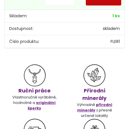
Skladem:
1 ks
Dostupnost:
skladem
Číslo produktu:
FLER1
Ruční práce
Přírodní
Vlastnoručně vyráběné,
minerály
hodnotné a
originální
Výhradně
přírodní
šperky
minerály
z přesně
určené lokality