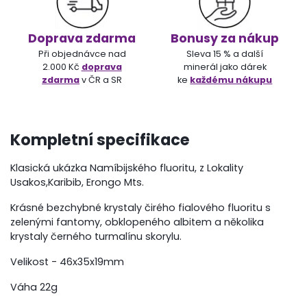
Doprava zdarma
Bonusy za nákup
Při objednávce nad
Sleva 15 % a další
2.000 Kč
doprava
minerál jako dárek
zdarma
v ČR a SR
ke
každému nákupu
Kompletní specifikace
Klasická ukázka Namíbijského fluoritu, z Lokality
Usakos,Karibib, Erongo Mts.
Krásné bezchybné krystaly čirého fialového fluoritu s
zelenými fantomy, obklopeného albitem a několika
krystaly černého turmalínu skorylu.
Velikost - 46x35x19mm
Váha 22g