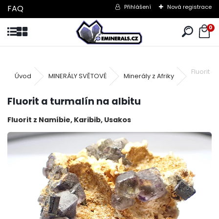
FAQ
Přihlášení
Nová registrace
0
Fluorit a
Úvod
MINERÁLY SVĚTOVÉ
Minerály z Afriky
Fluorit a turmalín na albitu
Fluorit z Namíbie, Karibib, Usakos