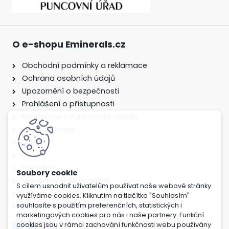
O e-shopu Eminerals.cz
Obchodní podmínky a reklamace
Ochrana osobních údajů
Upozornění o bezpečnosti
Prohlášení o přístupnosti
Registrace u Puncovního úřadu
Cena dopravy
Archiv
O nás
Kontakty
Výkup minerálů a sbírek
S cílem usnadnit uživatelům používat naše webové stránky
FAQ
využíváme cookies. Kliknutím na tlačítko "Souhlasím"
Blog o minerálech a lokalitách
souhlasíte s použitím preferenčních, statistických i
marketingových cookies pro nás i naše partnery. Funkční
cookies jsou v rámci zachování funkčnosti webu používány