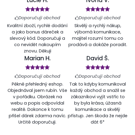
Lucie H.
Ivona V.
Doporučuji obchod
Doporučuji obchod
Kvalitní zboží, rychlé dodání
Skvělý a rychlý nákup,
a jako bonus dáreček a
výborná komunikace,
slevový kód. Doporučuji a
majitel rozumí tomu co
co nevidět nakoupím
prodává a dokáže poradit.
znovu. Děkuji
Marian H.
David Š.
Doporučuji obchod
Doporučuji obchod
Pěkně přehledný eshop.
Tak to kdyby komunikoval
Objednával jsem rubín. Vše
každý obchod a snažil se
v pořádku. Obrázek na
zákazníkovi vyjít vstříc to
webu a popis odpovídal
by byla krása, úžasná
realitě. Dokonce k tomu
komunikace a skvělý
přišel dárek zdarma navíc.
přístup. Jen škoda že nejde
Určitě doporučuji.
dát 6*