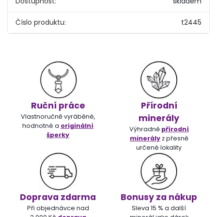
Dostupnost:
skladem
Číslo produktu:
t2445
Ruční práce
Přírodní
Vlastnoručně vyráběné,
minerály
hodnotné a
originální
Výhradně
přírodní
šperky
minerály
z přesně
určené lokality
Doprava zdarma
Bonusy za nákup
Při objednávce nad
Sleva 15 % a další