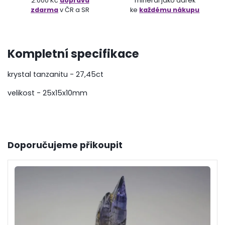
2.000 Kč
doprava
minerál jako dárek
zdarma
v ČR a SR
ke
každému nákupu
Kompletní specifikace
krystal tanzanitu - 27,45ct
velikost - 25x15x10mm
Doporučujeme přikoupit