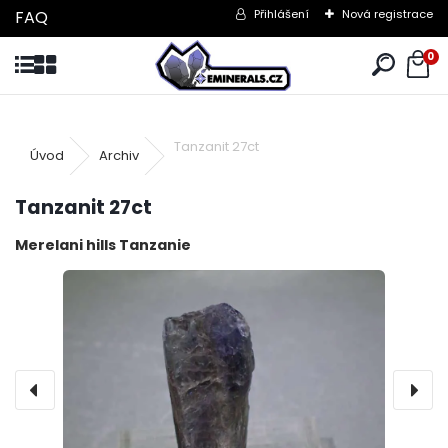
FAQ
Přihlášení
Nová registrace
0
Tanzanit 27ct
Úvod
Archiv
Tanzanit 27ct
Merelani hills Tanzanie