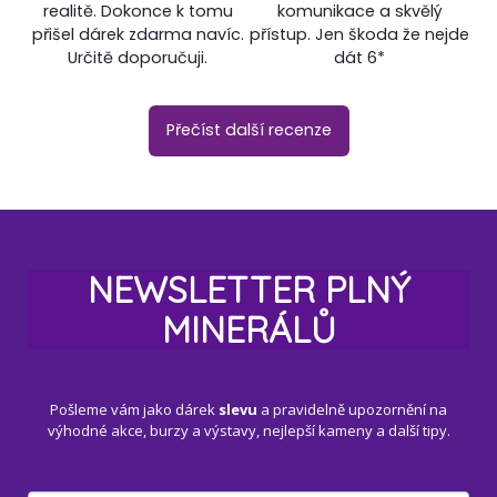
realitě. Dokonce k tomu
komunikace a skvělý
přišel dárek zdarma navíc.
přístup. Jen škoda že nejde
Určitě doporučuji.
dát 6*
Přečíst další recenze
NEWSLETTER PLNÝ
MINERÁLŮ
Pošleme vám jako dárek
slevu
a pravidelně upozornění na
výhodné akce, burzy a výstavy, nejlepší kameny a další tipy.