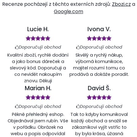
Recenze pocházejí z těchto externích zdrojů:
Zbozi.cz
a
Google.com
Lucie H.
Ivona V.
Doporučuji obchod
Doporučuji obchod
Kvalitní zboží, rychlé dodání
Skvělý a rychlý nákup,
a jako bonus dáreček a
výborná komunikace,
slevový kód. Doporučuji a
majitel rozumí tomu co
co nevidět nakoupím
prodává a dokáže poradit.
znovu. Děkuji
Marian H.
David Š.
Doporučuji obchod
Doporučuji obchod
Pěkně přehledný eshop.
Tak to kdyby komunikoval
Objednával jsem rubín. Vše
každý obchod a snažil se
v pořádku. Obrázek na
zákazníkovi vyjít vstříc to
webu a popis odpovídal
by byla krása, úžasná